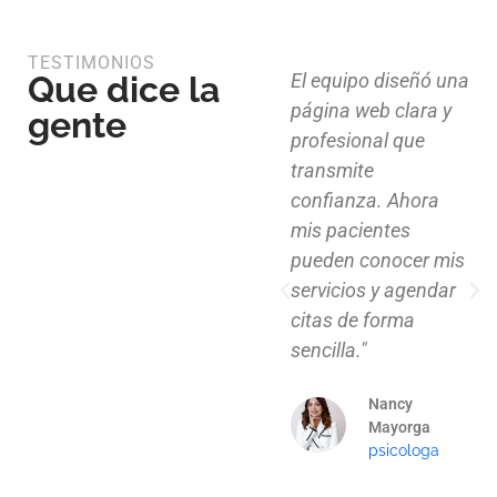
TESTIMONIOS
Que dice la
Diseño limpio,
El equipo diseñó una
estructura funcional
página web clara y
gente
y atención al detalle.
profesional que
Ahora nuestros
transmite
clientes pueden
confianza. Ahora
explorar nuestros
mis pacientes
proyectos de
pueden conocer mis
manera clara y
servicios y agendar
profesional."
citas de forma
sencilla."
Mauricio
Santos
Nancy
Arquitecto
Mayorga
psicologa