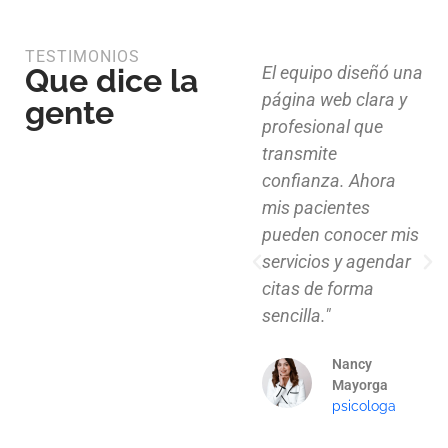
TESTIMONIOS
Que dice la
Diseño limpio,
El equipo diseñó una
estructura funcional
página web clara y
gente
y atención al detalle.
profesional que
Ahora nuestros
transmite
clientes pueden
confianza. Ahora
explorar nuestros
mis pacientes
proyectos de
pueden conocer mis
manera clara y
servicios y agendar
profesional."
citas de forma
sencilla."
Mauricio
Santos
Nancy
Arquitecto
Mayorga
psicologa