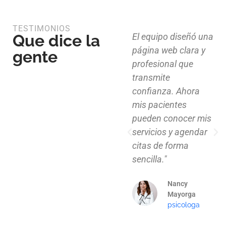
TESTIMONIOS
Que dice la
Diseño limpio,
El equipo diseñó una
estructura funcional
página web clara y
gente
y atención al detalle.
profesional que
Ahora nuestros
transmite
clientes pueden
confianza. Ahora
explorar nuestros
mis pacientes
proyectos de
pueden conocer mis
manera clara y
servicios y agendar
profesional."
citas de forma
sencilla."
Mauricio
Santos
Nancy
Arquitecto
Mayorga
psicologa