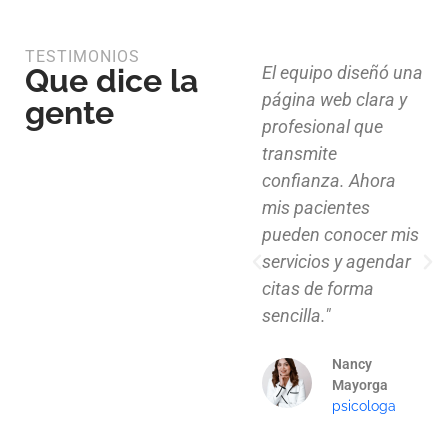
TESTIMONIOS
Que dice la
Diseño limpio,
El equipo diseñó una
estructura funcional
página web clara y
gente
y atención al detalle.
profesional que
Ahora nuestros
transmite
clientes pueden
confianza. Ahora
explorar nuestros
mis pacientes
proyectos de
pueden conocer mis
manera clara y
servicios y agendar
profesional."
citas de forma
sencilla."
Mauricio
Santos
Nancy
Arquitecto
Mayorga
psicologa