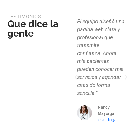
TESTIMONIOS
Que dice la
Diseño limpio,
El equipo diseñó una
estructura funcional
página web clara y
gente
y atención al detalle.
profesional que
Ahora nuestros
transmite
clientes pueden
confianza. Ahora
explorar nuestros
mis pacientes
proyectos de
pueden conocer mis
manera clara y
servicios y agendar
profesional."
citas de forma
sencilla."
Mauricio
Santos
Nancy
Arquitecto
Mayorga
psicologa