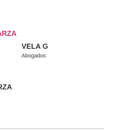
ARZA
VELA G
Abogados
RZA