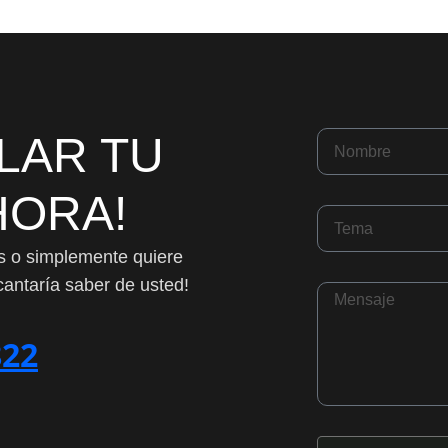
LLAR TU
HORA!
os o simplemente quiere
cantaría saber de usted!
822