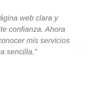
ágina web clara y
Mi pági
ite confianza. Ahora
imaginab
onocer mis servicios
navegar
a sencilla."
esencia
diseño 