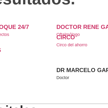
OQUE 24/7
DOCTOR RENE G
ectos
Oftalmólogo
CIRCO
Circo del ahorro
S
DR MARCELO GA
Doctor