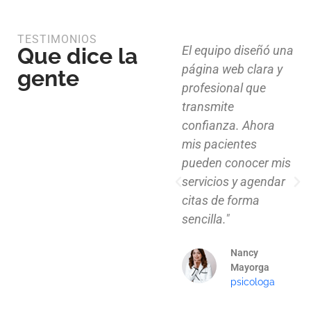
TESTIMONIOS
Que dice la
Diseño limpio,
El equipo diseñó una
estructura funcional
página web clara y
gente
y atención al detalle.
profesional que
Ahora nuestros
transmite
clientes pueden
confianza. Ahora
explorar nuestros
mis pacientes
proyectos de
pueden conocer mis
manera clara y
servicios y agendar
profesional."
citas de forma
sencilla."
Mauricio
Santos
Nancy
Arquitecto
Mayorga
psicologa