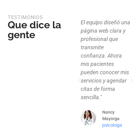
TESTIMONIOS
Que dice la
Diseño limpio,
El equipo diseñó una
estructura funcional
página web clara y
gente
y atención al detalle.
profesional que
Ahora nuestros
transmite
clientes pueden
confianza. Ahora
explorar nuestros
mis pacientes
proyectos de
pueden conocer mis
manera clara y
servicios y agendar
profesional."
citas de forma
sencilla."
Mauricio
Santos
Nancy
Arquitecto
Mayorga
psicologa