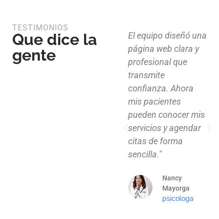
TESTIMONIOS
Que dice la
Diseño limpio,
El equipo diseñó una
estructura funcional
página web clara y
gente
y atención al detalle.
profesional que
Ahora nuestros
transmite
clientes pueden
confianza. Ahora
explorar nuestros
mis pacientes
proyectos de
pueden conocer mis
manera clara y
servicios y agendar
profesional."
citas de forma
sencilla."
Mauricio
Santos
Nancy
Arquitecto
Mayorga
psicologa