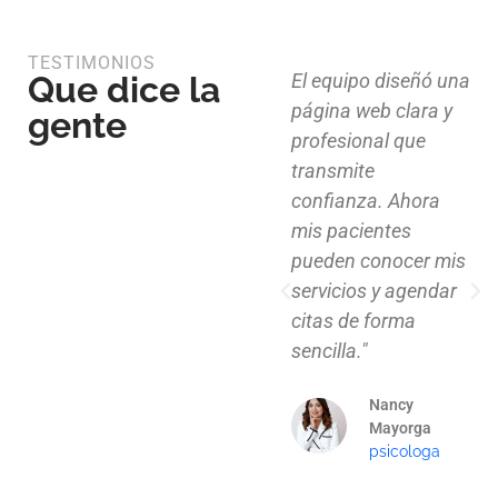
TESTIMONIOS
Que dice la
Diseño limpio,
El equipo diseñó una
estructura funcional
página web clara y
gente
y atención al detalle.
profesional que
Ahora nuestros
transmite
clientes pueden
confianza. Ahora
explorar nuestros
mis pacientes
proyectos de
pueden conocer mis
manera clara y
servicios y agendar
profesional."
citas de forma
sencilla."
Mauricio
Santos
Nancy
Arquitecto
Mayorga
psicologa