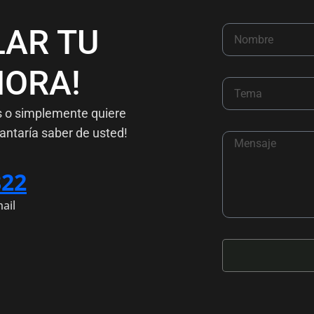
LAR TU
ORA!
s o simplemente quiere
antaría saber de usted!
822
ail