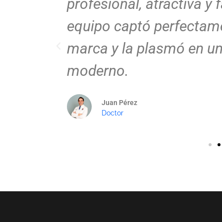
hora mis
profesional, atractiva y f
 y
equipo captó perfectame
marca y la plasmó en un
moderno.
Juan Pérez
Doctor