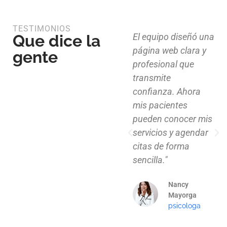
TESTIMONIOS
Que dice la
Diseño limpio,
El equipo diseñó una
estructura funcional
página web clara y
gente
y atención al detalle.
profesional que
Ahora nuestros
transmite
clientes pueden
confianza. Ahora
explorar nuestros
mis pacientes
proyectos de
pueden conocer mis
manera clara y
servicios y agendar
profesional."
citas de forma
sencilla."
Mauricio
Santos
Nancy
Arquitecto
Mayorga
psicologa