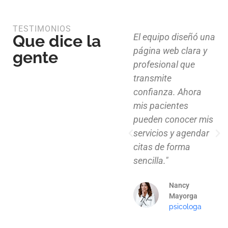
TESTIMONIOS
Que dice la
Diseño limpio,
El equipo diseñó una
estructura funcional
página web clara y
gente
y atención al detalle.
profesional que
Ahora nuestros
transmite
clientes pueden
confianza. Ahora
explorar nuestros
mis pacientes
proyectos de
pueden conocer mis
manera clara y
servicios y agendar
profesional."
citas de forma
sencilla."
Mauricio
Santos
Nancy
Arquitecto
Mayorga
psicologa