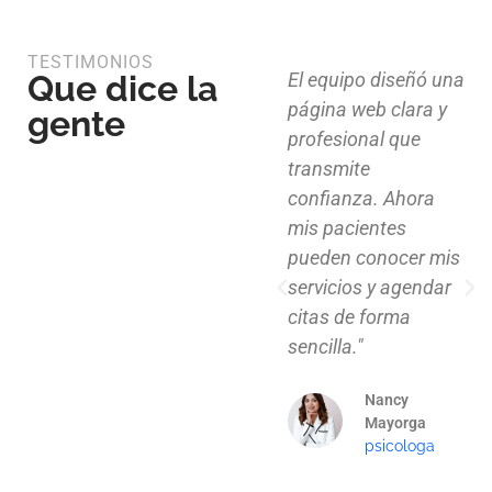
TESTIMONIOS
Que dice la
Diseño limpio,
El equipo diseñó una
estructura funcional
página web clara y
gente
y atención al detalle.
profesional que
Ahora nuestros
transmite
clientes pueden
confianza. Ahora
explorar nuestros
mis pacientes
proyectos de
pueden conocer mis
manera clara y
servicios y agendar
profesional."
citas de forma
sencilla."
Mauricio
Santos
Nancy
Arquitecto
Mayorga
psicologa