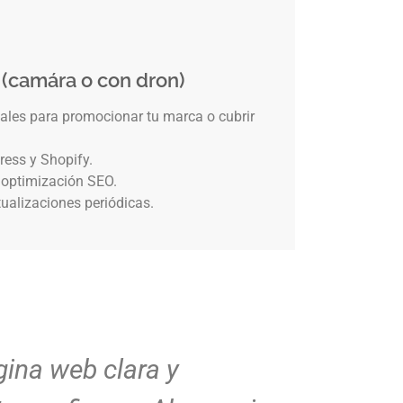
 (camára o con dron)
eales para promocionar tu marca o cubrir
ress y Shopify.
 optimización SEO.
ualizaciones periódicas.
sto como la imaginaba:
Diseño l