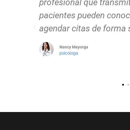
hora mis
profesional, atractiva y f
 y
equipo captó perfectame
marca y la plasmó en un
moderno.
Juan Pérez
Doctor