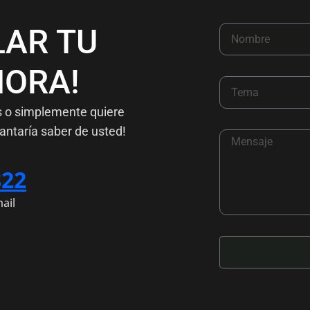
LAR TU
ORA!
s o simplemente quiere
antaría saber de usted!
822
ail