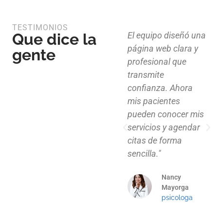
TESTIMONIOS
Que dice la
Diseño limpio,
El equipo diseñó una
estructura funcional
página web clara y
gente
y atención al detalle.
profesional que
Ahora nuestros
transmite
clientes pueden
confianza. Ahora
explorar nuestros
mis pacientes
proyectos de
pueden conocer mis
manera clara y
servicios y agendar
profesional."
citas de forma
sencilla."
Mauricio
Santos
Nancy
Arquitecto
Mayorga
psicologa