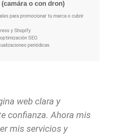
 (camára o con dron)
eales para promocionar tu marca o cubrir
ress y Shopify.
 optimización SEO.
ualizaciones periódicas.
gina web clara y
Mi pági
te confianza. Ahora mis
profesio
r mis servicios y
equipo 