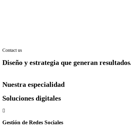
Contact us
Diseño y estrategia que generan resultados
Nancy M
ENFOQUE 24/7
Doctor Rene Garza
Interior Home Solutions
Circo
Vela G
Karlana Ayala
Dr Marcelo Garza
psicologa
Arquitectos
Oftalmólogo
Interiorismo
Circo del ahorro
Abogados
Lady Barber
Doctor
Nuestra especialidad
Soluciones digitales
Gestión de Redes Sociales