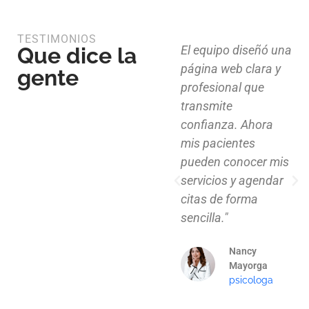
TESTIMONIOS
Que dice la
Diseño limpio,
El equipo diseñó una
estructura funcional
página web clara y
gente
y atención al detalle.
profesional que
Ahora nuestros
transmite
clientes pueden
confianza. Ahora
explorar nuestros
mis pacientes
proyectos de
pueden conocer mis
manera clara y
servicios y agendar
profesional."
citas de forma
sencilla."
Mauricio
Santos
Nancy
Arquitecto
Mayorga
psicologa