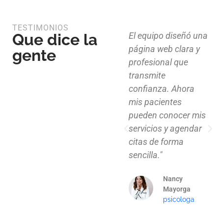
TESTIMONIOS
Que dice la
Diseño limpio,
El equipo diseñó una
estructura funcional
página web clara y
gente
y atención al detalle.
profesional que
Ahora nuestros
transmite
clientes pueden
confianza. Ahora
explorar nuestros
mis pacientes
proyectos de
pueden conocer mis
manera clara y
servicios y agendar
profesional."
citas de forma
sencilla."
Mauricio
Santos
Nancy
Arquitecto
Mayorga
psicologa