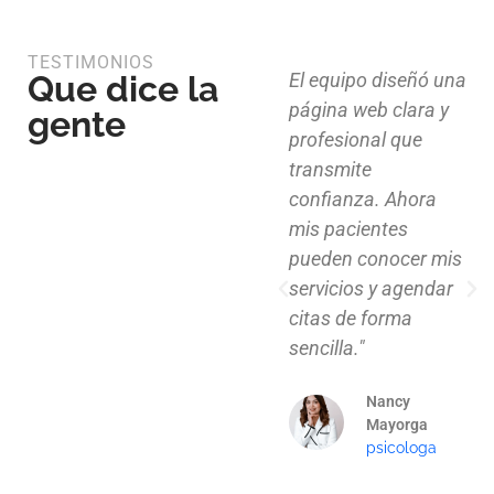
TESTIMONIOS
Que dice la
Diseño limpio,
El equipo diseñó una
estructura funcional
página web clara y
gente
y atención al detalle.
profesional que
Ahora nuestros
transmite
clientes pueden
confianza. Ahora
explorar nuestros
mis pacientes
proyectos de
pueden conocer mis
manera clara y
servicios y agendar
profesional."
citas de forma
sencilla."
Mauricio
Santos
Nancy
Arquitecto
Mayorga
psicologa