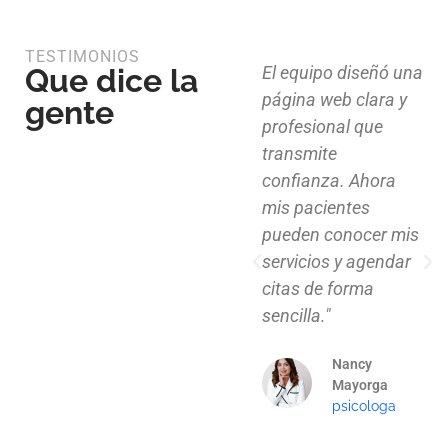
TESTIMONIOS
Que dice la
Diseño limpio,
El equipo diseñó una
estructura funcional
página web clara y
gente
y atención al detalle.
profesional que
Ahora nuestros
transmite
clientes pueden
confianza. Ahora
explorar nuestros
mis pacientes
proyectos de
pueden conocer mis
manera clara y
servicios y agendar
profesional."
citas de forma
sencilla."
Mauricio
Santos
Nancy
Arquitecto
Mayorga
psicologa