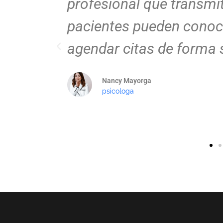
za. Ahora mis
profesional, atract
icios y
equipo captó perf
marca y la plasmó
moderno.
Juan Pérez
Doctor