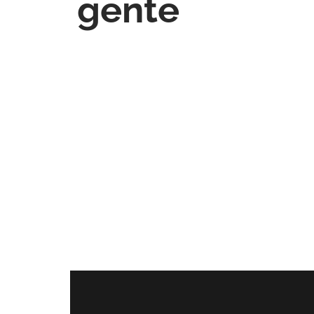
gente
profesional que transmite confian
pacientes pueden conocer mis serv
agendar citas de forma sencilla."
Nancy Mayorga
psicologa