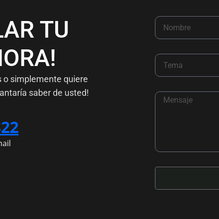
LAR TU
ORA!
s o simplemente quiere
antaría saber de usted!
822
ail