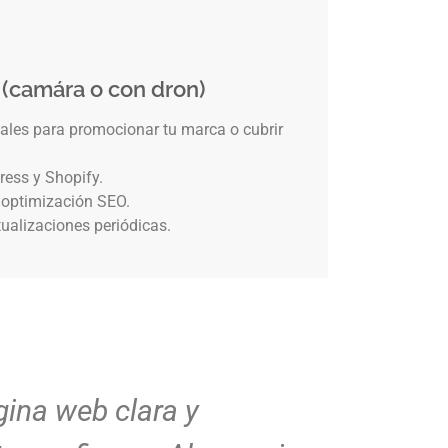
 (camára o con dron)
eales para promocionar tu marca o cubrir
ress y Shopify.
 optimización SEO.
ualizaciones periódicas.
dó justo como la imaginaba:
Di