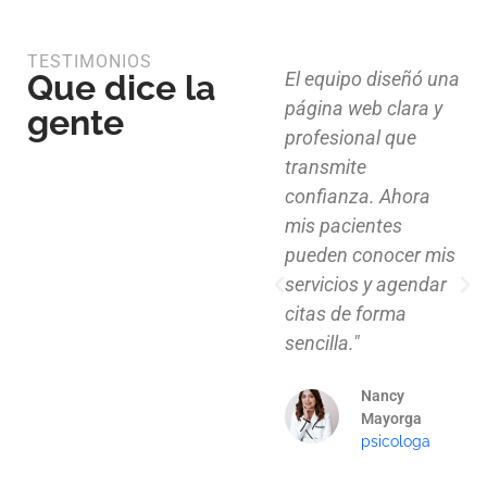
TESTIMONIOS
Que dice la
Diseño limpio,
El equipo diseñó una
estructura funcional
página web clara y
gente
y atención al detalle.
profesional que
Ahora nuestros
transmite
clientes pueden
confianza. Ahora
explorar nuestros
mis pacientes
proyectos de
pueden conocer mis
manera clara y
servicios y agendar
profesional."
citas de forma
sencilla."
Mauricio
Santos
Nancy
Arquitecto
Mayorga
psicologa