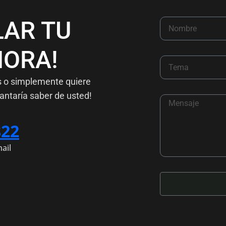
LAR TU
ORA!
s o simplemente quiere
antaría saber de usted!
822
ail