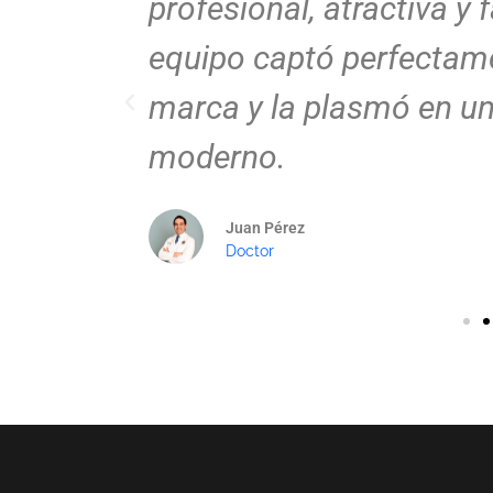
hora mis
profesional, atractiva y f
 y
equipo captó perfectame
marca y la plasmó en un
moderno.
Juan Pérez
Doctor