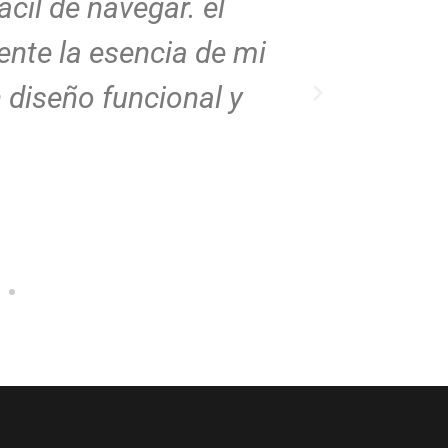
ácil de navegar. el
al detal
nte la esencia de mi
explorar
 diseño funcional y
profesio
Mauri
Arqui