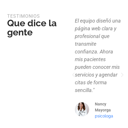
TESTIMONIOS
Que dice la
Diseño limpio,
El equipo diseñó una
estructura funcional
página web clara y
gente
y atención al detalle.
profesional que
Ahora nuestros
transmite
clientes pueden
confianza. Ahora
explorar nuestros
mis pacientes
proyectos de
pueden conocer mis
manera clara y
servicios y agendar
profesional."
citas de forma
sencilla."
Mauricio
Santos
Nancy
Arquitecto
Mayorga
psicologa