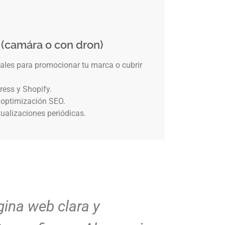
 (camára o con dron)
eales para promocionar tu marca o cubrir
ress y Shopify.
 optimización SEO.
ualizaciones periódicas.
sto como la imaginaba:
Diseño l