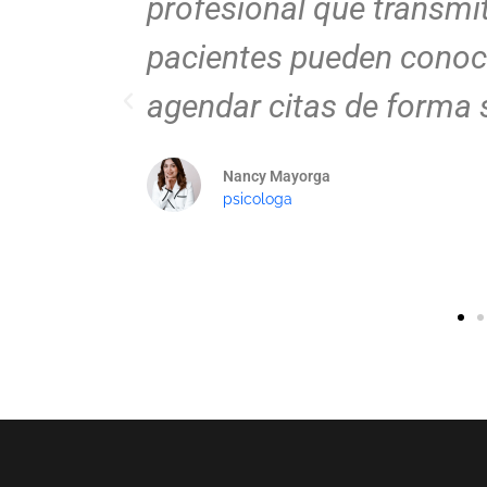
hora mis
profesional, atractiva y f
 y
equipo captó perfectame
marca y la plasmó en un
moderno.
Juan Pérez
Doctor