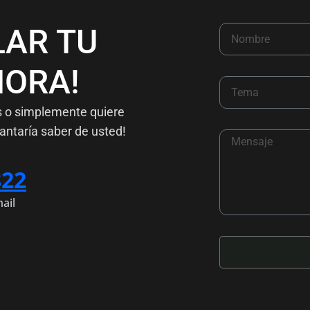
LAR TU
ORA!
s o simplemente quiere
antaría saber de usted!
822
ail