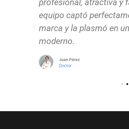
hora mis
profesional, atractiva y f
 y
equipo captó perfectame
marca y la plasmó en un
moderno.
Juan Pérez
Doctor