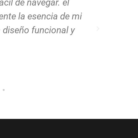
ácil de navegar. el
al detal
nte la esencia de mi
explorar
 diseño funcional y
profesio
Mauri
Arqui