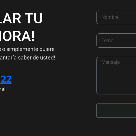
LAR TU
ORA!
s o simplemente quiere
antaría saber de usted!
822
ail